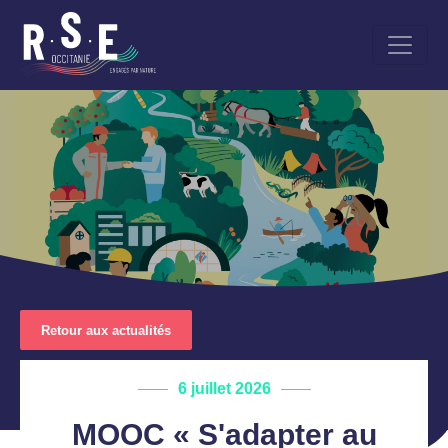
Aller
au
contenu
principal
Retour aux actualités
6 juillet 2026
MOOC « S'adapter au