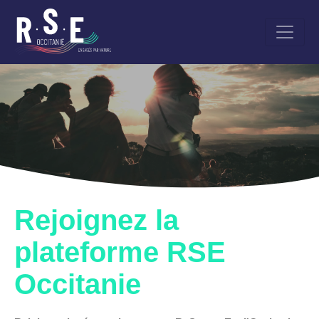
Aller
au
contenu
principal
Rejoignez la
plateforme RSE
Occitanie