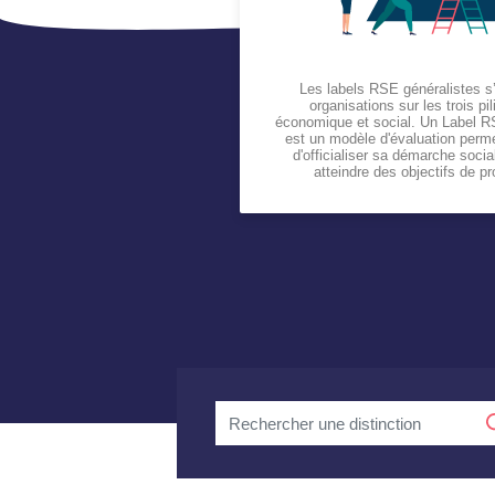
Les labels RSE généralistes s
organisations sur les trois pi
économique et social. Un Label RS
est un modèle d'évaluation perme
d'officialiser sa démarche soci
atteindre des objectifs de pr
Rechercher
une
distinction