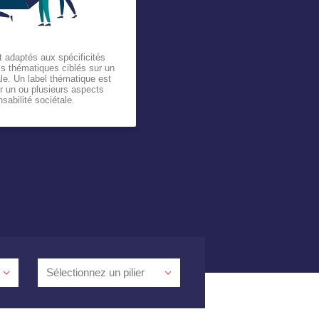
 adaptés aux spécificités
els thématiques ciblés sur un
ale. Un label thématique est
r un ou plusieurs aspects
sabilité sociétale.