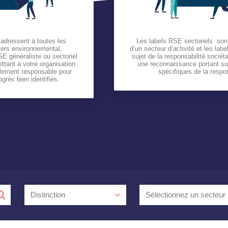
’adressent à toutes les
Les labels RSE sectoriels sont
liers environnemental,
d’un secteur d’activité et les lab
E généraliste ou sectoriel
sujet de la responsabilité sociét
ttant à votre organisation
une reconnaissance portant su
alement responsable pour
spécifiques de la respon
ogrès bien identifiés.