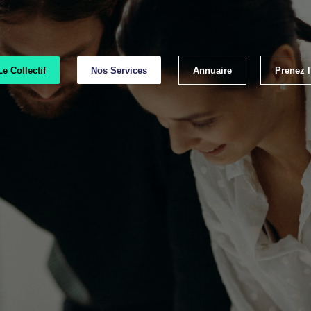
Le Collectif
Nos Services
Annuaire
Prenez 
Emp
Les lab
Les bonnes p