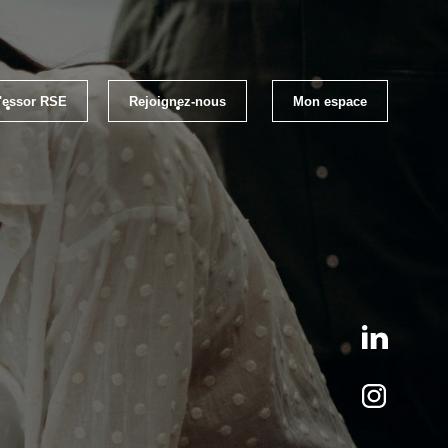
l'essor RSE
Rejoignez-nous
Mon espace
loi
Les évènements RSE Occitanie
els RSE
Qui sommes-nous ?
ratiques RSE
S'inscrire