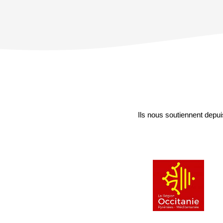
Titre
partie
Partenaires
Ils nous soutiennent depu
Images
partenaires