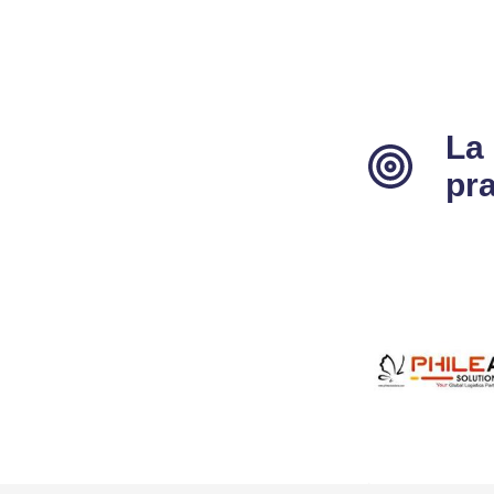
La
pra