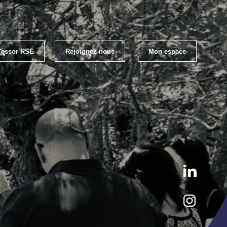
l'essor RSE
Rejoignez-nous
Mon espace
loi
Les évènements RSE Occitanie
els RSE
Qui sommes-nous ?
ratiques RSE
S'inscrire