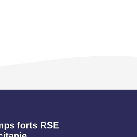
mps forts RSE
itanie