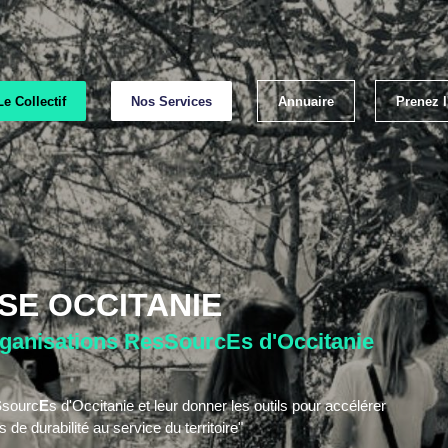
Le Collectif
Nos Services
Annuaire
Prenez 
Emp
Les lab
RSE OCCITANIE
Les bonnes p
rganisations ResSourcEs d'Occitanie
S
sourc
E
s d'Occitanie et leur donner les outils pour accélérer
de durabilité au service du territoire"