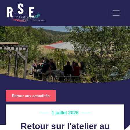
Aller
au
contenu
principal
Retour aux actualités
1 juillet 2026
Retour sur l'atelier au