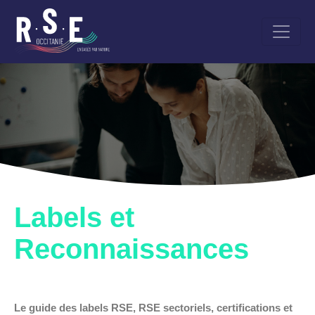
Aller
au
contenu
principal
Labels et
Reconnaissances
Le guide des labels RSE, RSE sectoriels, certifications et