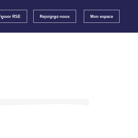
l'essor RSE
Rejoignez-nous
Mon espace
loi
Les évènements RSE Occitanie
els RSE
Qui sommes-nous ?
ratiques RSE
S'inscrire