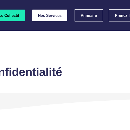
Le Collectif
Nos Services
Annuaire
Prenez 
Emp
Les lab
fidentialité
Les bonnes p