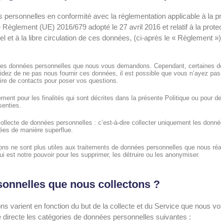
ersonnelles en conformité avec la réglementation applicable à la pr
Règlement (UE) 2016/679 adopté le 27 avril 2016 et relatif à la prot
l et à la libre circulation de ces données, (ci-après le « Règlement 
 les données personnelles que nous vous demandons. Cependant, certaines de
cidez de ne pas nous fournir ces données, il est possible que vous n’ayez p
ire de contacts pour poser vos questions.
ent pour les finalités qui sont décrites dans la présente Politique ou pour d
senties.
ollecte de données personnelles : c’est-à-dire collecter uniquement les donn
nées de manière superflue.
s ne sont plus utiles aux traitements de données personnelles que nous réal
i est notre pouvoir pour les supprimer, les détruire ou les anonymiser.
sonnelles que nous collectons ?
s varient en fonction du but de la collecte et du Service que nous 
directe les catégories de données personnelles suivantes :