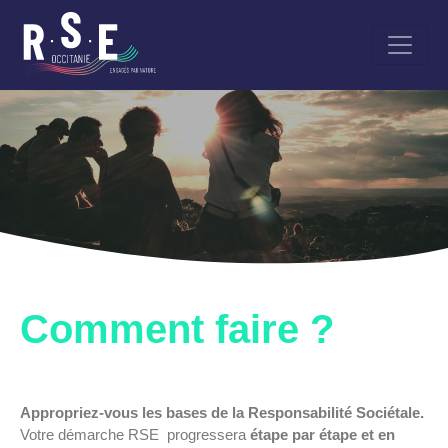
Aller
au
contenu
principal
Comment faire ?
Appropriez-vous les bases de la Responsabilité Sociétale.
Votre démarche RSE progressera
étape par étape et en