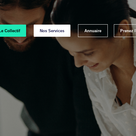
Le Collectif
Nos Services
Annuaire
Prenez 
Emp
Les lab
Les bonnes p