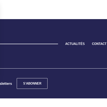
ACTUALITÉS
CONTACT
sletters
S'ABONNER
Confidentialité
Cookies
Mentions légales
Un 