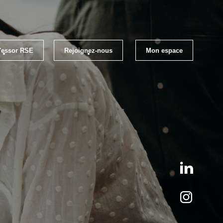
l'essor RSE
Rejoignez-nous
Mon espace
loi
Les évènements RSE Occitanie
els RSE
Qui sommes-nous ?
ratiques RSE
S'inscrire