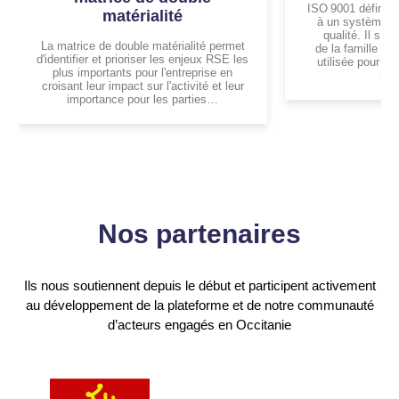
ISO 9001 définit l
matérialité
à un système d
qualité. Il s’a
La matrice de double matérialité permet
de la famille IS
d'identifier et prioriser les enjeux RSE les
utilisée pour la 
plus importants pour l'entreprise en
n’e
croisant leur impact sur l'activité et leur
importance pour les parties…
Nos partenaires
Titre
partie
Partenaires
Ils nous soutiennent depuis le début et participent activement
au développement de la plateforme et de notre communauté
d’acteurs engagés en Occitanie
Images
partenaires